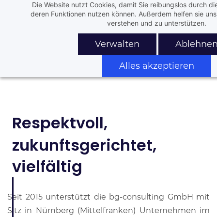
Die Website nutzt Cookies, damit Sie reibungslos durch di
Skip
Skip
deren Funktionen nutzen können. Außerdem helfen sie uns 
to
to
verstehen und zu unterstützen.
search
main
Verwalten
Ablehne
content
Alles akzeptieren
Respektvoll,
zukunftsgerichtet,
vielfältig
Seit 2015 unterstützt die bg-consulting GmbH mit
Sitz in Nürnberg (Mittelfranken) Unternehmen im