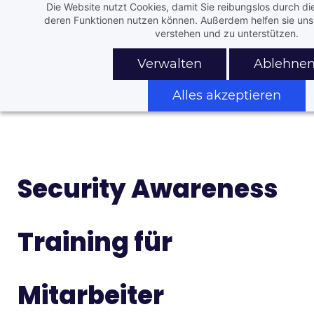
Die Website nutzt Cookies, damit Sie reibungslos durch di
Skip
Skip
deren Funktionen nutzen können. Außerdem helfen sie uns 
to
to
verstehen und zu unterstützen.
search
main
Verwalten
Ablehne
content
Alles akzeptieren
Security Awareness
Training für
Mitarbeiter