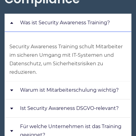
Was ist Security Awareness Training?
Security Awareness Training schult Mitarbeiter
im sicheren Umgang mit IT-Systemen und
Datenschutz, um Sicherheitsrisiken zu
reduzieren.
Warum ist Mitarbeiterschulung wichtig?
Ist Security Awareness DSGVO-relevant?
Weil viele Cyberangriffe durch menschliche
Fehler entstehen. Schulungen helfen, diese
Risiken deutlich zu reduzieren.
Für welche Unternehmen ist das Training
Ja. Der sichere Umgang mit
geeignet?