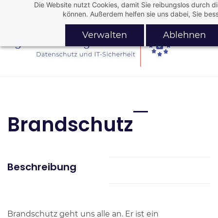
Die Website nutzt Cookies, damit Sie reibungslos durch d
Skip
Skip
können. Außerdem helfen sie uns dabei, Sie bess
to
to
search
main
Verwalten
Ablehnen
content
Brandschutz
Beschreibung
Brandschutz geht uns alle an. Er ist ein